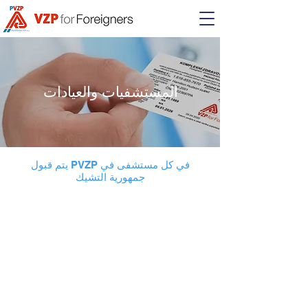
المستشفيات والعيادات
يتم قبول PVZP في كل مستشفى في
جمهورية التشيك